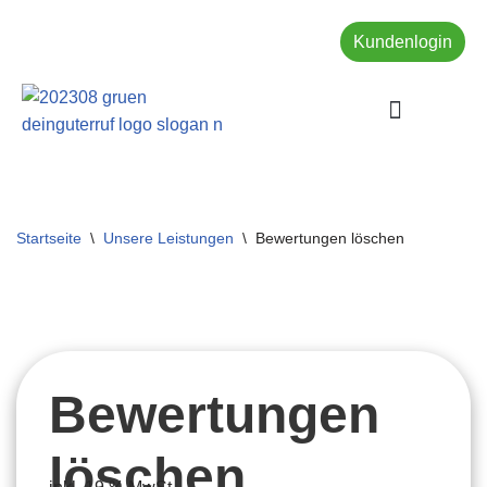
Kundenlogin
Zum
Inhalt
springen
UNSERE LEISTUNGEN
Startseite
\
Unsere Leistungen
\
Bewertungen löschen
Bewertungen
löschen